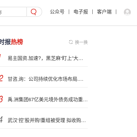
公众号
电子报
客户端
时报
热榜
换一换
易主国资.加速?，黑芝麻“盯上”大健康生意
甘咨,询：公司持续优化市场布局.，积极拓展业务市场领域
禹.洲集团67亿美元境外债务成功重组，中伦担任票据持有人中国法律顾问
武汉‘控’股并购!重组被受理 拟收购武汉市政院100%股权