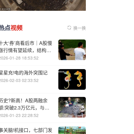
热点
视频
换一换
十大‘券’商看后市｜A股慢
涨行情有望延续，结构性
机会仍存
2026-01-28 18:53:52
星星充!电的海外突围记
2026-02-03 02:33:52
历史?新高！A股两融余
额:突破2.3万亿元，与
2015年大不同，如何选
2026-01-23 22:28:52
股，如何避坑，操作建议
来了→
事关脑!机接口，七部门发