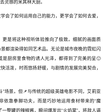
去灵感的米其林大厨。
仅学会了如何运用自己的能力，更学会了如何去爱，
，更是将这种视听体验推向了极致。细腻的画面质
场景都渲染得如同艺术品。无论是城市夜晚的霓虹闪
或是厨房里食物的诱人光泽，都得到了完美的呈🙂
欢快活泼，时而悠扬舒缓，与剧情的发展完美契合，
斗”场景。但📌与传统的超级英雄电影不同，艾莉亚
非依靠拳脚功夫，而是巧妙地运用食材带来的“魔
了一整罐的辣椒酱，瞬间爆发出“火焰掌”，将敌人逼