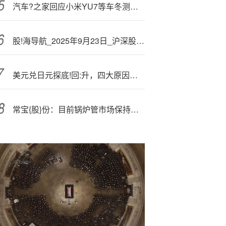
汽车?之家回应小米YU7等车冬测质疑：一直在做京津冀低温区续航测试，还原冬季真实用车场景
股!海导航_2025年9月23日_沪深股市公告与交易提示
美元兑日元探底!回:升，四大原因揭示！
常宝{股}份：目前锅炉管市场保持着景气的市场需求，公司锅炉管产能保持满负荷运行