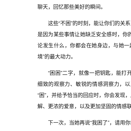
聊天，回忆那些美好的瞬间。
这些“不困”的时刻，能让你们的关系
是因为某些事情让她缺乏安全感时，你
论发生什么，你都会在她身边，与她一
境”的最大动力。
“困困”二字，就像一把钥匙，能打
细致的观察力、敏锐的情感洞察力，以
“困”，并给予恰当的回应时，你会发现
解、更浓的爱意，以及更加坚固的情感
下一次，当她再说“我困了”，请用你