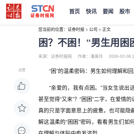
首页
快讯
要闻
股市
您当前的位置：
证券时报
>
公司
>
正文
困？不困！“男生用困
来源：证券时报网
作者：潘美玲
2026-02-06 
“困”的温柔密码：男生如何理解和回
点赞
“亲爱的，我有点困。”当女生说出
甚至觉得“又来”？“困困”二字，在爱情
真的只是字面意思上的疲惫，也可能隐
解这温柔的“困困”密码，看看男生们如
在理解与体贴中愈发浓烈。