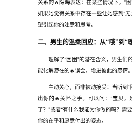
关系的🔥隐晦表达：在某些情况下，“困
如果她觉得关系中存在一些让她感到“无力
望引起你的注意和思考。
二、男生的温柔回应：从“哦”到“
理解了“困困”的潜在含义，男生们
能化解潜在的🔥误会，增进彼此的感情
主动关心，而非被动接受：当听到“
出你的🔥关怀之手。可以问：“宝贝
了？”或者“有什么我能为你做的吗？需
你的在乎和愿意付出的姿态。