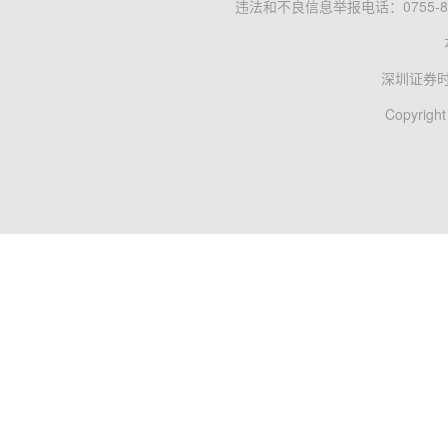
违法和不良信息举报电话：0755-83
深圳证券
Copyright