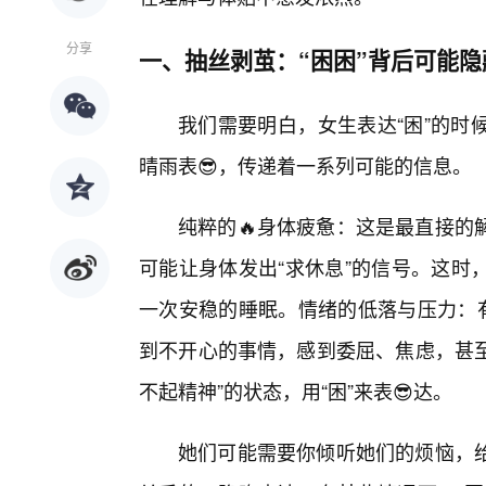
分享
一、抽丝剥茧：“困困”背后可能隐
我们需要明白，女生表达“困”的时
晴雨表😎，传递着一系列可能的信息。
纯粹的🔥身体疲惫：这是最直接的
可能让身体发出“求休息”的信号。这时
一次安稳的睡眠。情绪的低落与压力：有
到不开心的事情，感到委屈、焦虑，甚至
不起精神”的状态，用“困”来表😎达。
她们可能需要你倾听她们的烦恼，