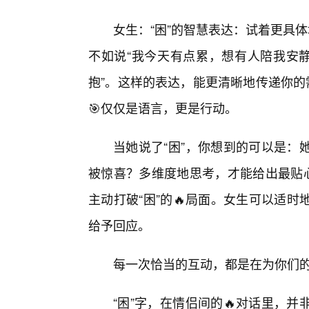
女生：“困”的智慧表达：试着更具体
不如说“我今天有点累，想有人陪我安静
抱”。这样的表达，能更清晰地传递你的
🎯仅仅是语言，更是行动。
当她说了“困”，你想到的可以是：
被惊喜？多维度地思考，才能给出最贴心
主动打破“困”的🔥局面。女生可以适
给予回应。
每一次恰当的互动，都是在为你们
“困”字，在情侣间的🔥对话里，