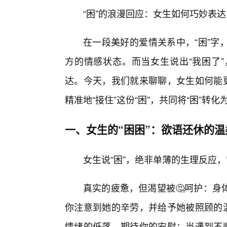
“困”的浪漫回应：女生如何巧妙表
在一段美好的爱情关系中，“困”字
方的情感状态。而当女生说出“我困了”
达。今天，我们就来聊聊，女生如何能更
精准地“接住”这份“困”，共同将“困”转
一、女生的“困困”：欲语还休的温
女生说“困”，绝非单薄的生理反应
真实的疲惫，但渴望被🤔呵护：身
你注意到她的辛劳，并给予她被照顾的温
情绪的低落，期待你的安慰：当遇到不顺